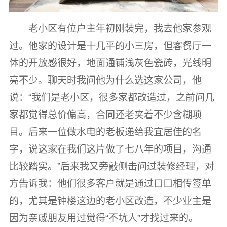
老小区有位户主年初刚装完，我去他家参观
过。他家的设计是十几平的小三房，但客餐厅一
体的开放感很好，地面通铺浅灰色瓷砖，光线明
亮不少。聊天时我问他为什么选这家公司，他
说：“我们是老小区，很多家都改造过，之前问几
家都觉得总价偏高，合同还老夹着不少含糊项
目。后来一位做水电的老板递给我宜居佳的名
字，说这家在我们这片做了七八年的项目，沟通
比较踏实。”后来我又旁敲侧击问过装修经理，对
方告诉我：他们很多客户就是通过口口相传签单
的，尤其是钟楼这边的老小区改造，不少业主是
因为亲戚朋友用过觉得“不坑人”才找过来的。